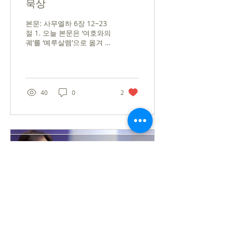
묵상
본문: 사무엘하 6장 12~23
절 1. 오늘 본문은 ‘여호와의
궤’를 ‘예루살렘’으로 옮겨 오
려는 다윗의 두번째 시도가
기록되어 있습니다. 10절을
다시 볼 필요가 있습니다.
10절을 보면 주어가 다윗입
니다. ‘오벧에돔의 집’으로
40
0
2
‘여호와의...