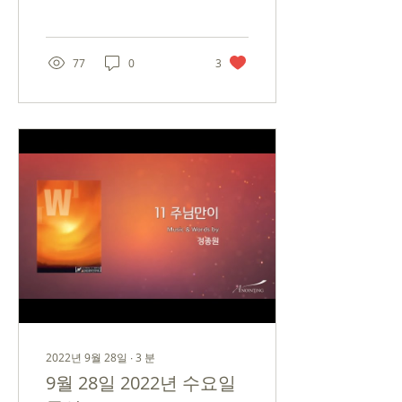
이 될 것 같습니다. 부족한
점이 많았음에도 너그럽게
봐 주신 것에 감사드립니다.
허술하기 짝이 없는 글을 ‘2
77
0
3
년 6개월’...
2022년 9월 28일
∙
3
분
9월 28일 2022년 수요일