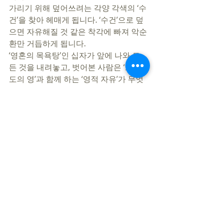
가리기 위해 덮어쓰려는 각양 각색의 ‘수
건’을 찾아 헤매게 됩니다. ‘수건’으로 덮
으면 자유해질 것 같은 착각에 빠져 악순
환만 거듭하게 됩니다. 
‘영혼의 목욕탕’인 십자가 앞에 나와 모
든 것을 내려놓고, 벗어본 사람은 ‘그리스
도의 영’과 함께 하는 ‘영적 자유’가 무엇
인지 압니다. 
그래서 매일 십자가 앞에서 나의 포장, 껍
데기를 벗어 놓는 것이 기쁘고 즐겁습니
다. 십자가에 흐르는 피로 나를 씻어내는 
것이 가장 행복한 삶이 되길 축원합니다. 
지민철 목사 
https://www.youtube.com/watch?v=45--
kqIWkG0