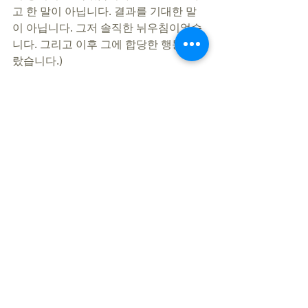
고 한 말이 아닙니다. 결과를 기대한 말
이 아닙니다. 그저 솔직한 뉘우침이었습
니다. 그리고 이후 그에 합당한 행동이 따
랐습니다.) 
하나님은 늘 기회를 주십니다. 그 기회는 
항상 내 앞에 있습니다. 오늘도 변함없이 
‘이같이 하여 생명을 보전하는 길(18절)’, 
십자가에서 돌이켜 사는 길을 걸으시길 
축원합니다. 
지민철 목사
[지민철] [9:50 AM] 
https://www.youtube.com/watch?
v=KXF6bugq0FM