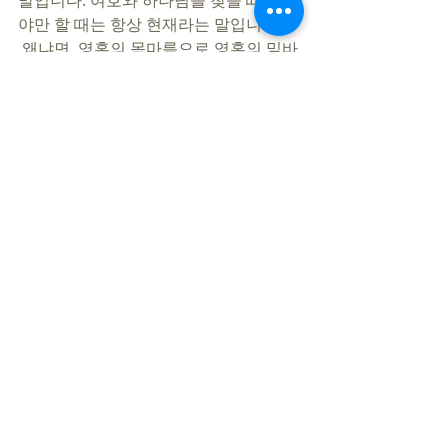
말입니다. 여호와 하나님을 찾을 때, 만나
야만 할 때는 항상 현재라는 말입니다.
 왜냐면, 영혼의 목마름으로 영혼의 밑바
닥이 쩍쩍 갈라진 것을 경험해봤기 때문
입니다. 다시는 그런 영적 상태로 돌아가
는 것은 상상도 하기 싫기 때문입니다. 내
일이 있을지 없을지는 우리의 주권이 아
니기 때문입니다. 오늘 붙든 십자가의 생
명으로 인도함 받게 되길 축원합니다!  
  “이르시되 내가 은혜 베풀 때에 너에게 
듣고 구원의 날에 너를 도왔다 하셨으니 
보라 지금은 은혜 받을 만한 때요 보라 지
금은 구원의 날이로다”(고린도후서 6장 
2절) 
지민철 목사
https://www.youtube.com/watch?
v=VsVbY1GnjOc