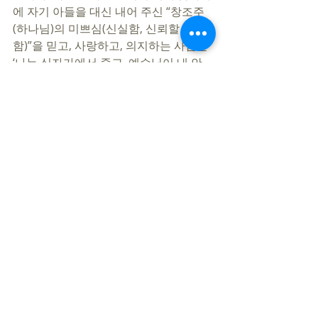
에 자기 아들을 대신 내어 주신 “창조주
(하나님)의 미쁘심(신실함, 신뢰할 만 
함)”을 믿고, 사랑하고, 의지하는 사람은 
‘나는 십자가에서 죽고, 예수님이 내 안
에 사시는 것’이 참 기쁨이 됩니다. 
고난의 이러함 저러함이 아니라, 십자가
의 살리시는 능력에 기대어 늘 승리하시
길 축원합니다.  
지민철 목사
[지민철] [9:25 AM] 
https://www.youtube.com/watch?
v=pYsPxZJoshk