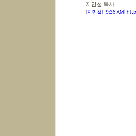
지민철 목사
[지민철] [9:36 AM] htt