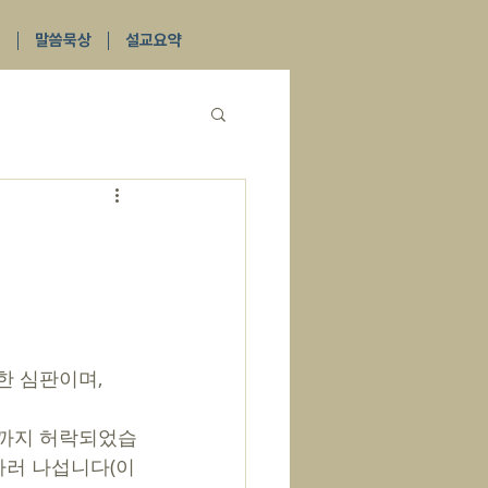
식
말씀묵상
설교요약
것까지 허락되었습
하러 나섭니다(이