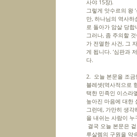
사야 15장). 
그렇게 앗수르의 왕 
만, 하나님의 역사하심
로 돌아가 암살 당합니
그러나, 좀 주의할 
가 전멸한 사건, 그 
게 됩니다. ‘심판과
다. 
2.  오늘 본문을 
블레셋(역사적으로 항
택한 민족인 이스라엘
높아진 마음에 대한 
그런데, 가만히 생각해
을 내쉬는 사람이 누구
 결국 오늘 본문은 겉으로는 앗수르와 블레셋에 대한 심판을 선언하신 것이지만, 실제로는 예
루살렘의 구원을 약속