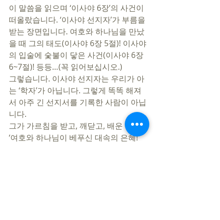
이 말씀을 읽으며 ‘이사야 6장’의 사건이 
떠올랐습니다. ‘이사야 선지자’가 부름을 
받는 장면입니다. 여호와 하나님을 만났
을 때 그의 태도(이사야 6장 5절)! 이사야
의 입술에 숯불이 닿은 사건(이사야 6장 
6~7절)! 등등…(꼭 읽어보십시오.) 
그렇습니다. 이사야 선지자는 우리가 아
는 ‘학자’가 아닙니다. 그렇게 똑똑 해져
서 아주 긴 선지서를 기록한 사람이 아닙
니다. 
그가 가르침을 받고, 깨닫고, 배운 것은 
‘여호와 하나님이 베푸신 대속의 은혜! 
그 은혜 앞에 엎드려야 산다!’라는 영혼
의 지식과 태도였습니다. 
‘이사야 51장 1~3절’은 이런 영혼의 자세
를 가진 ‘이사야 선지자의 외침’이자, ‘예
수 그리스도의 부르심’입니다. 
오늘도 저와 여러분의 삶 속에서 이 아름