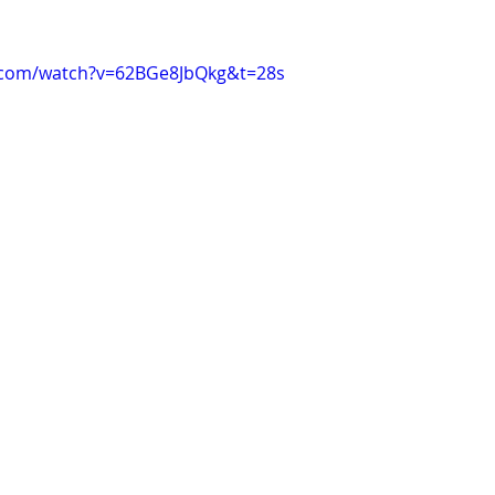
.com/watch?v=62BGe8JbQkg&t=28s