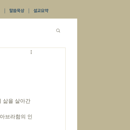
식
말씀묵상
설교요약