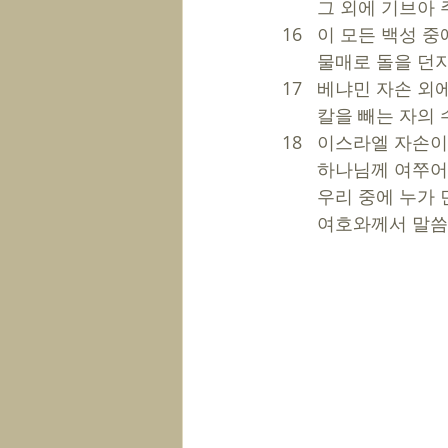
       그 외에
16   이 모든 백성
       물매로
17   베냐민 자손 
       칼을 빼
18   이스라엘 자손
       하나님께 여
       우리 
       여호와