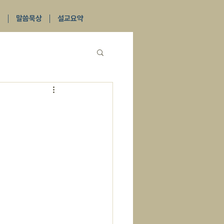
식
말씀묵상
설교요약