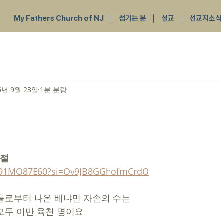
My Fathers Church of NJ
섬기는 분
설교
선교지소
5년 9월 23일
1분 분량
절 
_K91MO87E60?si=Ov9JB8GGhofmCrdO
성읍들로부터 나온 베냐민 자손의 수는 
 자가 모두 이만 육천 명이요 