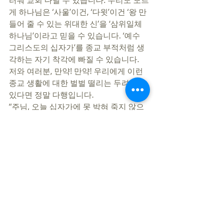
러워 교회 다닐 수 있습니다. 우리도 모르
게 하나님은 ‘사울’이건, ‘다윗’이건 ‘왕 만
들어 줄 수 있는 위대한 신’을 ‘삼위일체 
하나님’이라고 믿을 수 있습니다. ‘예수 
그리스도의 십자가’를 종교 부적처럼 생
각하는 자기 착각에 빠질 수 있습니다. 
저와 여러분, 만약! 만약! 우리에게 이런 
종교 생활에 대한 벌벌 떨리는 두려움이 
있다면 정말 다행입니다. 
“주님, 오늘 십자가에 못 박혀 죽지 않으
면 언제든지 ‘사울의 계략’을 따라하는 
‘다윗’이 될 수 있습니다.”라는 ‘영혼의 경
보기’가 작동한다면 살아있는 겁니다. 
땅의 먹거리를 위해 땅만 쳐다보는 눈을 
하늘로 들어올리십시오. 하늘로부터 우
리에게 오신 생명의 양식, 예수 그리스도
를 바라보십시오. 
 이 나눔을 함께하시는 분들… 땅의 발걸
음을 딛으며 살지만, 하늘을 향한 영혼의 