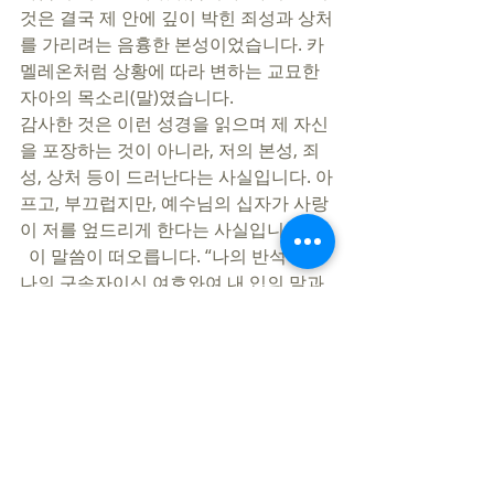
것은 결국 제 안에 깊이 박힌 죄성과 상처
를 가리려는 음흉한 본성이었습니다. 카
멜레온처럼 상황에 따라 변하는 교묘한 
자아의 목소리(말)였습니다. 
감사한 것은 이런 성경을 읽으며 제 자신
을 포장하는 것이 아니라, 저의 본성, 죄
성, 상처 등이 드러난다는 사실입니다. 아
프고, 부끄럽지만, 예수님의 십자가 사랑
이 저를 엎드리게 한다는 사실입니다. 
  이 말씀이 떠오릅니다. “나의 반석이요 
나의 구속자이신 여호와여 내 입의 말과 
마음의 묵상이 주님 앞에 열납되기를 원
하나이다.”(시편19:14)
  내 안에서 나의 기도와 간구에 귀를 기
울이시는 예수님을 생각하며, 누군가를 
향한 마음의 언어, 입술의 언어를 십자가
에 걸러내는 저와 여러분 되길 축원합니
다!    