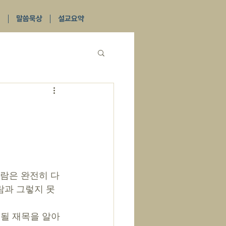
식
말씀묵상
설교요약
람과 그렇지 못
 될 재목을 알아