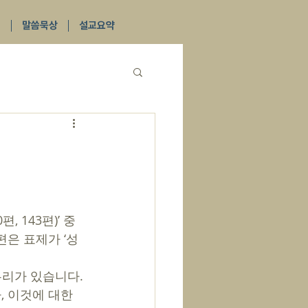
식
말씀묵상
설교요약
편은 표제가 ‘성
 이것에 대한 