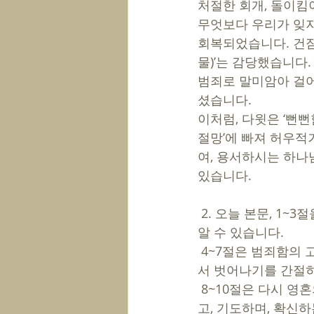
처절한 회개, 돌이킴이
무엇보다 우리가 잊지
회복되었습니다. 건짐
물)’는 감당했습니다
범죄로 말미암아 걸어
셨습니다. 
이처럼, 다윗은 ‘뻔
절망’에 빠져 허우적
여, 용서하시는 하나님
있습니다. 
 2. 오늘 본문, 1~3절을 통해 범죄한 다윗이 하나님 앞에서 얼마나 두려워하며, 무서워 떠는지 
알 수 있습니다. 
 4~7절은 범죄함의 고통에서, 정죄 당하는 고통에서, 범죄로 말미암은 영혼의 슬픔과 절망에
서 벗어나기를 간절히
 8~10절은 다시 영혼의 눈을 들어 ‘지금 상황’이 아니라, ‘회복시키실 하나님의 은혜’를 간구하
고, 기도하며, 확신하