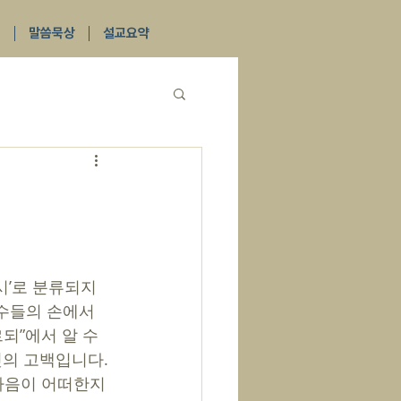
식
말씀묵상
설교요약
원수들의 손에서
되”에서 알 수 
윗의 고백입니다. 