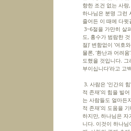
향한 조건 없는 사랑
하나님은 분명 그런 
줄어든 이 때에 다윗
 3~6절을 가만히 살펴보십시오. ‘다윗’은 ‘원수의 쫓김을 받을 때도(3절), 사망이 자신을 얽맬 때
도, 홍수가 범람한 것
절)’ 변함없이 ‘여호
물론, ‘환난과 어려
도했을 것입니다. 그러
부이십니다’라고 고백
 3. 사람은 ‘인간의 힘’으로 어찌할 수 없는’곤궁, 고난, 괴로움의 상황’에 처하면 자신이 믿는 ‘신
적 존재’의 힘을 빌어
는 사람들도 얼마든지 
적 존재’의 도움을 기
하지만, 하나님은 자
니다. 이것이 하나님