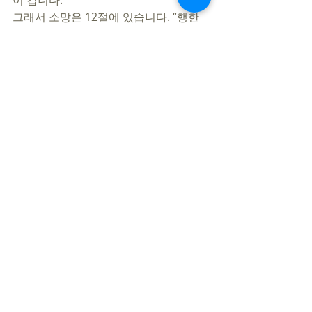
이 갑니다. 
그래서 소망은 12절에 있습니다. “행한 
대로 갚으심”은 행위구원이 아닙니다. 
‘갚는다’라는 표현은 ‘되 갚아줌’ 또는 ‘복
수(?)’가 아닙니다. 여기서 ‘행함’은  ‘주의 
인자함’에 붙들리는 행위를 말합니다. 이
런 나의 죄성을 인정하며, 지금 베푸신 대
속의 은혜를 붙들고 오실 메시아, 예수 그
리스도를 믿음으로 바라보라는 의미입니
다. 
이런 나를 인자와 긍휼로 대하시는 여호
와 하나님이 우리의 유일한 반석, 요새임
을 다시 선포하고 고백합니다. 
지민철 목사
https://www.youtube.com/watch?
v=HCKs3yKqyAQ