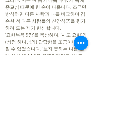
그러나, 저는 한 숨이 나옵니다. 제 속에 
종교심 때문에 한 숨이 나옵니다. 조금만 
방심하면 다른 사람과 나를 비교하며 겸
손한 척 다른 사람들의 신앙심(?)을 평가
하려 드는 제가 한심합니다. 
‘요한복음 9장’을 묵상하며, ‘사도 요한’의
(성령 하나님의) 답답함을 조금이나마 느
낄 수 있었습니다. ‘보지 못하는 나를 보
게 하신 예수님’은 온데간데없고, ‘실로
암 연못, 안식일 준수 등’ 엉뚱한 것에 마
음 빼앗긴 것에 대한 안타까움을 느낄 수 
있었습니다. 
  하나님 말씀을 통해 내가 보이면 다행이
지만, 남이 보이면 실패입니다. (내가 보
이는 것조차 ‘성공’이라는 표현을 쓰지 않
겠습니다. 그저 은혜 안에서 ‘다행’일 뿐
입니다.)   
   글이 쓸데없이 길어졌습니다. 어쭙잖
은 인간의 결론을 내리지 않겠습니다. 요