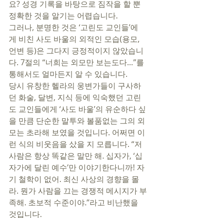
요? 성경 기록을 바탕으로 짐작을 할 뿐 
정확한 것을 알기는 어렵습니다. 
그러나, 분명한 것은 ‘고린도 교인들’에
게 비친 사도 바울의 외적인 모습(용모, 
언변 등)은 그다지 긍정적이지 않았습니
다. 7절의 “너희는 외모만 보는도다…”를 
통해서도 얼마든지 알 수 있습니다. 
당시 유창한 헬라의 웅변가들이 구사하
던 화술, 달변, 지식 등에 익숙했던 고린
도 교인들에게 ‘사도 바울’의 유순하다 싶
을 만큼 단순한 말투와 볼품없는 그의 외
모는 초라해 보였을 것입니다. 어쩌면 이
런 식의 비웃음을 샀을 지 모릅니다. “저 
사람은 항상 똑같은 말만 해. 십자가, ‘십
자가에 달린 예수’만 이야기한다니까! 자
기 철학이 없어. 최신 사상의 경향을 몰
라. 뭔가 사람을 끄는 경쟁적 메시지가 부
족해. 초보적 수준이야.”라고 비난했을 
것입니다. 