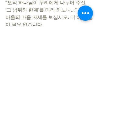
“오직 하나님이 우리에게 나누어 주신 
‘그 범위와 한계’를 따라 하노니…” 사도 
바울의 마음 자세를 보십시오. 더 이상 말
이 필요 없습니다.  
무엇이 여러분에게 허락된 것입니까? 무
엇이 하나님께서 여러분에게 주신 축복
이며, 달란트라고 생각하십니까? 그것이 
‘그리스도 안에서 통제되지 않으면 가장 
위험한 것’입니다. ‘십자가에 못 박힌 바 
되지 않으면 살리는 것이 아니라, 죽이는 
것’이 될 수 있음을 꼭 기억해야 합니다. 
  많이 길어졌지만, 이것은 말씀드려야 
할 것 같습니다. 17절은 ‘예레미야 9장 24
절’의 인용입니다. 여기서 ‘나를 아는 
것’은 ‘대속의 은혜를 통해 사랑과 정의, 
공의를 행하시는 하나님’을 아는 것입니
다. 네, 우리의 유일한 자랑은 항상 똑같
습니다. ‘십자가를 통해 죄인인 내가 구원
받은 것’입니다. 