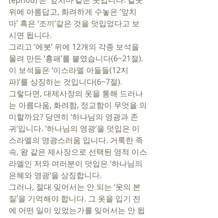
(ephod)’은 ‘앞치마’같은 옷입니다. 겉옷 
위에 아름답고, 화려하게 수놓은 ‘앞치
마’ 혹은 ‘조끼’같은 것을 덧입었다고 보
시면 됩니다.  
그리고 ‘에봇’ 위에 12개의 각종 보석을 
물려 만든 ‘흉패’를 붙였습니다(6~21절). 
이 보석들은 ‘이스라엘 아들들(12지
파)’를 상징하는 것입니다(6~7절).
그렇다면, 대제사장의 옷을 통해 드러나
는 아름다움, 화려함, 정교함이 무엇을 의
미할까요? 당연히 ‘하나님의 영광과 존
귀’입니다. ‘하나님의 영광’을 덧입은 이
스라엘의 영광스러움 입니다. 거룩한 족
속, 왕 같은 제사장으로 선택된 영적 이스
라엘인 저와 여러분이 덧입은 ‘하나님의 
은혜와 영광’을 상징합니다. 
그러나, 절대 잊어서는 안 되는 ‘옷의 본
질’을 기억해야 합니다. 그 옷을 입기 전
에 어떤 일이 있었는가를 잊어서는 안 됩