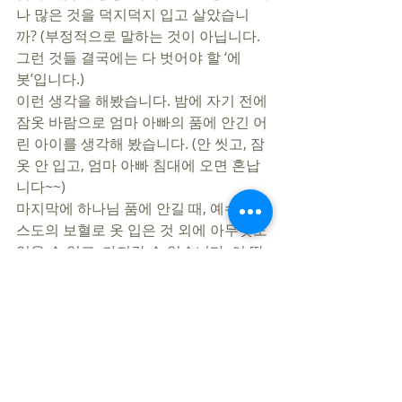
나 많은 것을 덕지덕지 입고 살았습니
까? (부정적으로 말하는 것이 아닙니다. 
그런 것들 결국에는 다 벗어야 할 ‘에
봇’입니다.)  
이런 생각을 해봤습니다. 밤에 자기 전에 
잠옷 바람으로 엄마 아빠의 품에 안긴 어
린 아이를 생각해 봤습니다. (안 씻고, 잠
옷 안 입고, 엄마 아빠 침대에 오면 혼납
니다~~)
마지막에 하나님 품에 안길 때, 예수 그리
스도의 보혈로 옷 입은 것 외에 아무것도 
입을 수 없고, 가져갈 수 없습니다. 이 땅
에서 하나님의 이름으로 이뤘다고 생각
하는 것들조차 다 내려놓아야 합니다.  
 성막(증거막)의 완성을 바라보며, 종교
심에 불타는 뿌듯함 보다 예수님께서 완
성하신 십자가 대속의 은혜에 가려진 바 
되어 하나님의 품에 안긴 영혼의 잔잔함