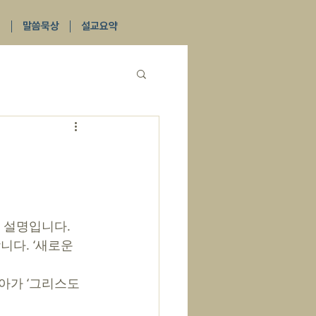
식
말씀묵상
설교요약
니다. ‘새로운 
나아가 ‘그리스도