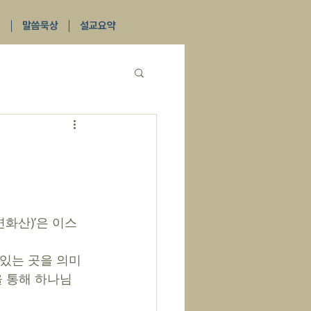
식
말씀묵상
설교요약
 있는 곳을 의미
을 통해 하나님