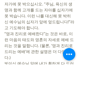
자가에 못 박으십시오. “주님, 육신의 생
명과 함께 고개를 드는 자아를 십자가에 
못 박습니다. 이런 나를 대신해 못 박히
신 예수님의 십자가 앞에 엎드립니다!”라
고 기도해야 합니다. 
“영과 진리로 예배한다”는 것은 바로, 이
런 마음의 태도와 영혼의 자세로 예배 드
리는 것을 말합니다. (물론, ‘영과 진리로 
드리는 예배’에 관한 설명은 더 다양합니
다.)
빛이신 예수님 앞에 내가 훤하게 다 드러
난다는 것은 수치도 두려움도 아닙니다. 
진정한 예배와 그 예배에 합당한 삶을 위
한 시작이며, 과정이며, 결과입니다. 
빛이신 예수님 앞에 숨겨놓은 모든 것이 
드러나는 것! 드러남을 통해 치유하시고, 
회복시키시는 것이 우리의 진정한 은혜
와 능력인 줄 믿습니다!  