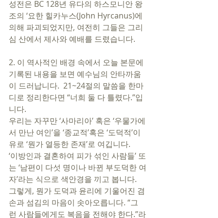
성전은 BC 128년 유다의 하스모니안 왕
조의 ‘요한 힐카누스(John Hyrcanus)에 
의해 파괴되었지만, 여전히 그들은 그리
심 산에서 제사와 예배를 드렸습니다.  
2. 이 역사적인 배경 속에서 오늘 본문에 
기록된 내용을 보면 예수님의 안타까움
이 드러납니다.  21~24절의 말씀을 한마
디로 정리한다면 “너희 둘 다 틀렸다.”입
니다. 
우리는 자꾸만 ‘사마리아’ 혹은 ‘우물가에
서 만난 여인’을 ‘종교적’혹은 ‘도덕적’이
유로 ‘뭔가 열등한 존재’로 여깁니다. 
‘이방인과 결혼하여 피가 섞인 사람들’ 또
는 ‘남편이 다섯 명이나 바뀐 부도덕한 여
자’라는 식으로 색안경을 끼고 봅니다. 
그렇게, 뭔가 도덕과 윤리에 기울어진 겸
손과 섬김의 마음이 솟아오릅니다. “그
런 사람들에게도 복음을 전해야 한다.”라