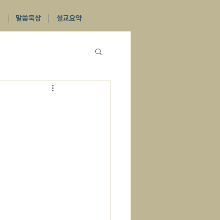
식
말씀묵상
설교요약