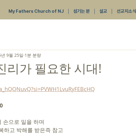
My Fathers Church of NJ
섬기는 분
설교
선교지소
5년 9월 25일
1분 분량
 진리가 필요한 시대!
/aea_hQQNuvQ?si=PVWH1LvuRyFEBcHQ
0
히 손으로 일을 하며 
즉 축복하고 박해를 받은즉 참고