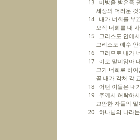
13   비방을 받은즉
     세상의 더러
14   내가 너희를 
     오직 너희를
15   그리스도 안에
     그리스도 
16   그러므로 내
17   이로 말미암
     그가 너희로
     곧 내가 각
18   어떤 이들은
19   주께서 허락하
     교만한 자
20   하나님의 나